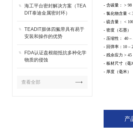
- 含碳量： > 98
海工平台密封解决方案（TEA
DIT泰迪金属密封环）
- 氯化物含量 < 3
- 硫含量： < 100
TEADIT膨体四氟带具有易于
- 密度（石墨）： 1
安装和操作的优势
- 压缩性： 40 –
- 回弹率：10 – 
FDA认证盘根能抵抗多种化学
- 残余应力 > 45 
物质的侵蚀
- 板材尺寸（毫米）
- 厚度（毫米）： 1.0
查看全部
产