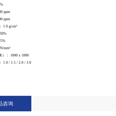
 %
0 ppm
0 ppm
.0 g/cm³
 50%
25%
N/mm²
： 1000 x 1000
 / 1.5 / 2.0 / 3.0
品咨询