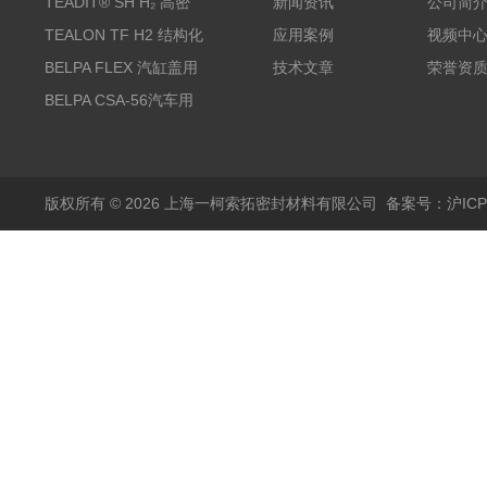
TEADIT® SH H₂ 高密
新闻资讯
公司简
度纯PTFE垫片
TEALON TF H2 结构化
应用案例
视频中
PTFE垫片
BELPA FLEX 汽缸盖用
技术文章
荣誉资
无石棉金属增强密封垫
BELPA CSA-56汽车用
压缩纤维密封垫片
版权所有 © 2026 上海一柯索拓密封材料有限公司
备案号：沪ICP备