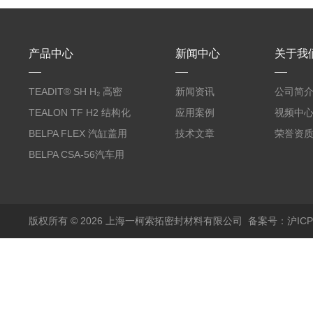
产品中心
新闻中心
关于我
TEADIT® SH H₂ 高密
新闻资讯
公司简
度纯PTFE垫片
TEALON TF H2 结构化
应用案例
视频中
PTFE垫片
BELPA FLEX 汽缸盖用
技术文章
荣誉资
无石棉金属增强密封垫
BELPA CSA-56汽车用
压缩纤维密封垫片
版权所有 © 2026 上海一柯索拓密封材料有限公司
备案号：沪ICP备