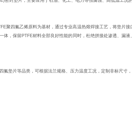
FE)密封垫片，主要应用于石油、化工、电力等强腐蚀、高低温工况
FE聚四氟乙烯原料为基材，通过专业高温热熔焊接工艺，将垫片接
一体，保留PTFE材料全部良好性能的同时，杜绝拼接处渗透、漏
氟垫片等品类，可根据法兰规格、压力温度工况，定制非标尺寸，