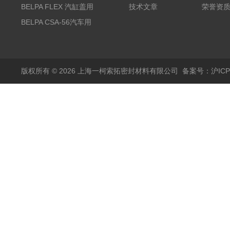
PTFE垫片
BELPA FLEX 汽缸盖用
技术文章
荣誉资
无石棉金属增强密封垫
BELPA CSA-56汽车用
压缩纤维密封垫片
版权所有 © 2026 上海一柯索拓密封材料有限公司
备案号：沪ICP备