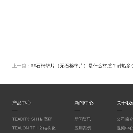
上一篇：
非石棉垫片（无石棉垫片）是什么材质？耐热多
产品中心
新闻中心
关于我
TEADIT® SH H₂ 高密
新闻资讯
公司简
度纯PTFE垫片
TEALON TF H2 结构化
应用案例
视频中