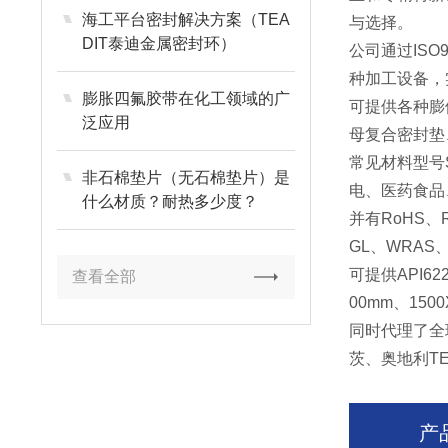
海工平台密封解决方案（TEA
与选择。
DIT泰迪金属密封环）
公司通过
ISO
种加工设备，
膨胀四氟胶带在化工领域的广
可提供各种膨
泛应用
母复合密封垫
常见材料型号
非石棉垫片（无石棉垫片）是
电、医药食品
什么材质？耐热多少度？
并有
RoHS
、
GL
、
WRAS
可提供
API62
查看全部
00mm
、
150
同时代理了全
茨、奥地利
T
产