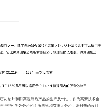
途较广的塑料之一。除了熔融碱金属和元素氟之外，这种垫片几乎可以适用于
加工业。它比纯聚四氟乙烯板材更经济，物理性能也略低于纯聚四氟乙
9 mm板材 或1219mm、1524mm宽度卷材
F 1550几乎可以适用于 0-14 pH 值范围内的所有化学品。
保密封垫片和耐高温隔热产品的生产及销售，作为高新技术企
进行密封失效分析如面压测试和有限元分析，密封垫的设计