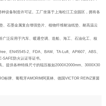
特种设备制造许可证。工厂坐落于上海松江工业园区，拥有各
垫、石墨金属复合增强垫片、植物纤维耐油纸垫、耐高温云
等广泛应用于汽车、暖通空调、造船、海工、石油化工、核
ree
、
EN45545-2
、
FDA
、
BAM
、
TA-Luft
、
API607
、
ABS
、
E-SAFE
防火认证等证书。
具。提供各种特殊尺寸的辊压板如
2000X2000mm
、
3000X30
RO
标牌、葡萄牙
AMORIM
阿莫林、德国
VICTOR REINZ
莱茵