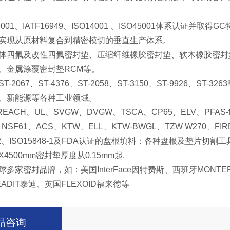
9001
、
IATF16949
、
ISO14001
、
ISO45001
体系认证并取得
GC
实现从原材料复合到精密模切的垂直生产体系。
体四氟及改性四氟密封垫、压缩纤维橡胶密封垫、软木橡胶密封
、金属涂覆密封垫
RCM
等。
ST-2067
、
ST-4376
、
ST-2058
、
ST-3150
、
ST-9926
、
ST-3263
、新能源等各种工业领域。
REACH
、
UL
、
SVGW
、
DVGW
、
TSCA
、
CP65
、
ELV
、
PFAS-f
、
NSF61
、
ACS
、
KTW
、
ELL
、
KTW-BWGL
、
TZW W270
、
FIR
2
、
ISO15848-1
及
FDA
认证的盘根填料；各种盘根及垫片切割工
0X4500mm
密封垫厚度从
0.15mm
起
.
球多家密封品牌，如：美国
InterFace
因特费斯、西班牙
MONTE
EADIT
泰迪、英国
FLEXOID
福来德等
品咨询