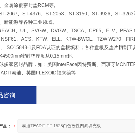
、金属涂覆密封垫
RCM
等。
ST-2067
、
ST-4376
、
ST-2058
、
ST-3150
、
ST-9926
、
ST-3263
、新能源等各种工业领域。
REACH
、
UL
、
SVGW
、
DVGW
、
TSCA
、
CP65
、
ELV
、
PFAS-f
、
NSF61
、
ACS
、
KTW
、
ELL
、
KTW-BWGL
、
TZW W270
、
FIR
2
、
ISO15848-1
及
FDA
认证的盘根填料；各种盘根及垫片切割工
0X4500mm
密封垫厚度从
0.15mm
起
.
球多家密封品牌，如：美国
InterFace
因特费斯、西班牙
MONTE
EADIT
泰迪、英国
FLEXOID
福来德等
品咨询
产品：