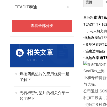
品牌
TEADIT泰迪
泰迪TE
奥地利
TEADIT T
查看全部分类
一。与未填充的
•奥地利泰迪TEAD
• 奥地利泰迪TEA
相关文章
• 温度适用范围: -
泰迪TE
• 奥地利
ARTICLES
SealTex
上海
焊接四氟垫片的应用优势一起
业和专精特新
了解下
与选择。
公司通过
ISO
无石棉密封垫片的相关介绍一
种加工设备，
起了解下
可提供各种膨