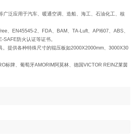
等广泛应用于汽车、暖通空调、造船、海工、石油化工、核
ree
、
EN45545-2
、
FDA
、
BAM
、
TA-Luft
、
API607
、
ABS
、
E-SAFE
防火认证等证书。
具。提供各种特殊尺寸的辊压板如
2000X2000mm
、
3000X30
RO
标牌、葡萄牙
AMORIM
阿莫林、德国
VICTOR REINZ
莱茵