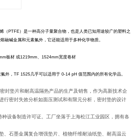
四氟乙烯（PTFE）是一种高分子量聚合物，也是人类已知用途较广的塑料之
。除熔融碱金属和元素氟外，它还能适用于多种化学物质。
219 mm板材 或1219mm、1524mm宽度卷材
外，TF 1525几乎可以适用于 0-14 pH 值范围内的所有化学品。
保密封垫片和耐高温隔热产品的生产及销售，作为高新技术企
进行密封失效分析如面压测试和有限元分析，密封垫的设计
特种设备制造许可证。工厂坐落于上海松江工业园区，拥有各
垫、石墨金属复合增强垫片、植物纤维耐油纸垫、耐高温云