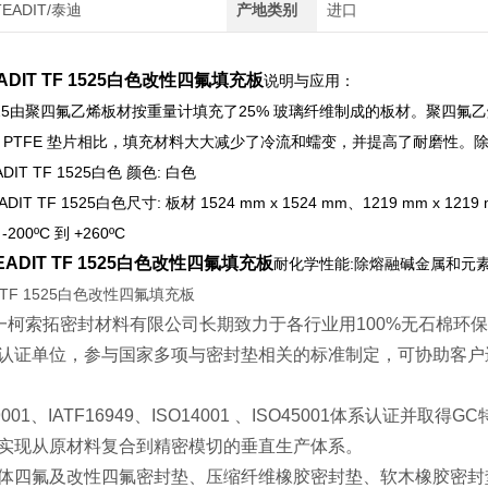
TEADIT/泰迪
产地类别
进口
ADIT TF 1525白色改性四氟填充板
说明与应用：
F 1525由聚四氟乙烯板材按重量计填充了25% 玻璃纤维制成的板材。聚
 PTFE 垫片相比，填充材料大大减少了冷流和蠕变，并提高了耐磨性
IT TF 1525白色 颜色: 白色
DIT TF 1525白色尺寸: 板材 1524 mm x 1524 mm、1219 mm x 1
200ºC 到 +260ºC
ADIT TF 1525白色改性四氟填充板
耐化学性能:除熔融碱金属和元素氟
一柯索拓密封材料有限公司长期致力于各行业用
100%
无石棉环
认证单位，参与国家多项与密封垫相关的标准制定，可协助客户
9001
、
IATF16949
、
ISO14001
、
ISO45001
体系认证并取得
GC
实现从原材料复合到精密模切的垂直生产体系。
体四氟及改性四氟密封垫、压缩纤维橡胶密封垫、软木橡胶密封