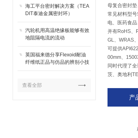
母复合密封垫
海工平台密封解决方案（TEA
DIT泰迪金属密封环）
常见材料型号
电、医药食品
汽轮机用高温绝缘板能够有效
并有
RoHS
、
地阻隔电流的流动
GL
、
WRAS
可提供
API62
英国福来德分享Flexoid耐油
00mm
、
150
纤维纸正品与仿品的辨别小技
同时代理了全
巧
茨、奥地利
T
查看全部
产