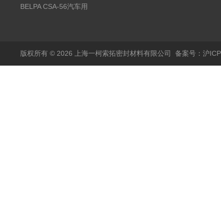
无石棉金属增强密封垫
BELPA CSA-56汽车用
压缩纤维密封垫片
版权所有 © 2026 上海一柯索拓密封材料有限公司
备案号：沪ICP备