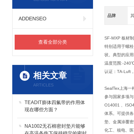
品牌
ADDENSEO
SF-MXP 
查看全部分类
特别适用于螺栓
状。典型的应用
温度范围:-240
认证：TA-Luft
相关文章
ARTICLES
SealTex
参与国家多项与
TEADIT膨体四氟带的作用体
O14001 
现在哪些方面？
体系。可提供各
垫
、金属涂覆密
NA1002无石棉密封垫片能够
化工、核电、医
在高温条件下保持稳定的密封