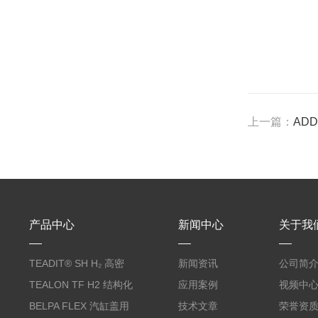
上一篇：
AD
产品中心
新闻中心
关于我
TEADIT® SH H₂ 高密
新闻资讯
公司简
度纯PTFE垫片
TEALON TF H2 结构化
应用案例
视频中
PTFE垫片
BELPA FLEX 汽缸盖用
技术文章
荣誉资