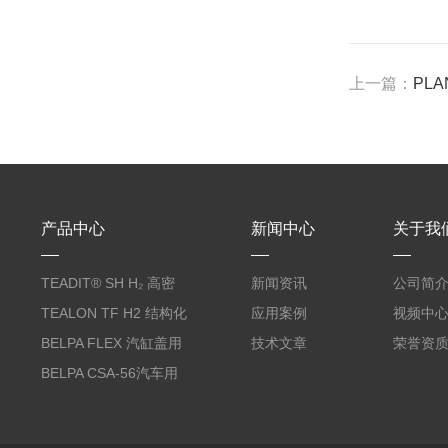
上一篇：
PL
产品中心
新闻中心
关于我
TEADIT® SH H₂ 高密
新闻资讯
公司简
度纯PTFE垫片
TEALON TF H2 结构化
应用案例
视频中
PTFE垫片
BELPA FLEX 汽缸盖用
技术文章
荣誉资
无石棉金属增强密封垫
BELPA CSA-56汽车用
压缩纤维密封垫片