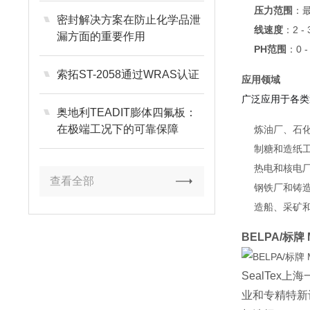
压力范围
：最
密封解决方案在防止化学品泄
线速度
：2 - 
漏方面的重要作用
PH范围
：0 -
索拓ST-2058通过WRAS认证
应用领域
广泛应用于各类
奥地利TEADIT膨体四氟板：
在极端工况下的可靠保障
炼油厂、石
制糖和造纸
热电和核电
查看全部
钢铁厂和铸
造船、采矿
BELPA/标牌 
SealTex
上海
业和专精特新