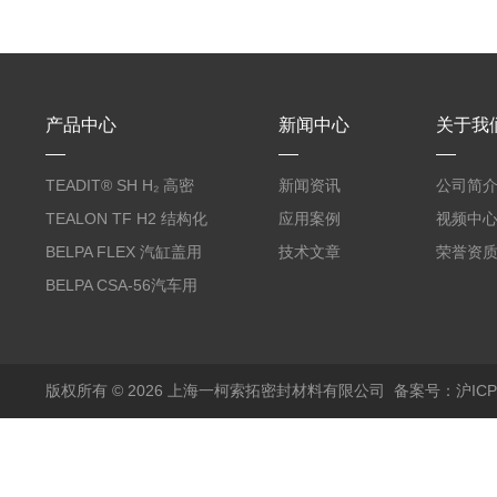
产品中心
新闻中心
关于我
TEADIT® SH H₂ 高密
新闻资讯
公司简
度纯PTFE垫片
TEALON TF H2 结构化
应用案例
视频中
PTFE垫片
BELPA FLEX 汽缸盖用
技术文章
荣誉资
无石棉金属增强密封垫
BELPA CSA-56汽车用
压缩纤维密封垫片
版权所有 © 2026 上海一柯索拓密封材料有限公司
备案号：沪ICP备