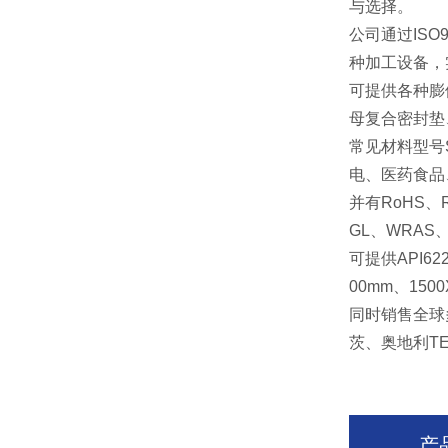
与选择。
公司通过
ISO
种加工设备，
可提供各种膨
母复合密封垫
常见材料型号
电、医药食品
并有
RoHS
、
GL
、
WRAS
可提供
API62
00mm
、
150
同时销售全球
茨、奥地利
T
产