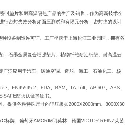
保密封垫片和耐高温隔热产品的生产及销售，作为高新技术企
进行密封失效分析如面压测试和有限元分析，密封垫的设计
特种设备制造许可证。工厂坐落于上海松江工业园区，拥有各
垫、石墨金属复合增强垫片、植物纤维耐油纸垫、耐高温云
等广泛应用于汽车、暖通空调、造船、海工、石油化工、核
ree
、
EN45545-2
、
FDA
、
BAM
、
TA-Luft
、
API607
、
ABS
、
E-SAFE
防火认证等证书。
具。提供各种特殊尺寸的辊压板如
2000X2000mm
、
3000X30
RO
标牌、葡萄牙
AMORIM
阿莫林、德国
VICTOR REINZ
莱茵