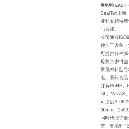
奥地利TEADIT
SealTex
上海
业和专精特新
与选择。
公司通过
ISO
种加工设备，
可提供各种膨
母复合密封垫
常见材料型号
电、医药食品
并有
RoHS
、
GL
、
WRAS
可提供
API62
00mm
、
150
同时代理了全
茨、奥地利
T