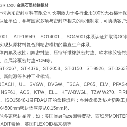
 GR 1520 金属石墨粘接板材
一柯索拓密封材料有限公司长期致力于各行业用
100%
无石棉环
认证单位，参与国家多项与密封垫相关的标准制定，可协助客户
9001
、
IATF16949
、
ISO14001
、
ISO45001
体系认证并取得
GC
实现从原材料复合到精密模切的垂直生产体系。
体四氟及改性四氟密封垫、压缩纤维橡胶密封垫、软木橡胶密封
、金属涂覆密封垫
RCM
等。
ST-2067
、
ST-4376
、
ST-2058
、
ST-3150
、
ST-9926
、
ST-3263
、新能源等各种工业领域。
REACH
、
UL
、
SVGW
、
DVGW
、
TSCA
、
CP65
、
ELV
、
PFAS-f
、
NSF61
、
ACS
、
KTW
、
ELL
、
KTW-BWGL
、
TZW W270
、
FIR
2
、
ISO15848-1
及
FDA
认证的盘根填料；各种盘根及垫片切割工
0X4500mm
密封垫厚度从
0.15mm
起
.
球多家密封品牌，如：美国
InterFace
因特费斯、西班牙
MONTE
EADIT
泰迪、英国
FLEXOID
福来德等