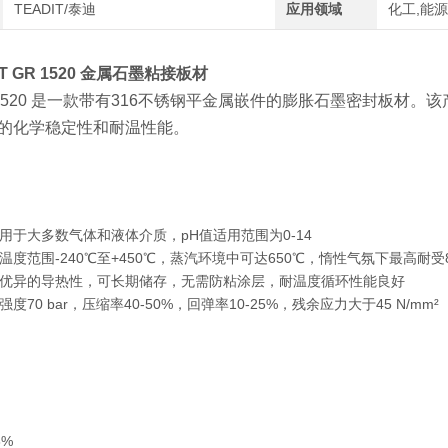
TEADIT/泰迪
应用领域
化工,能
T GR 1520 金属石墨粘接板材
GR 1520 是一款带有316不锈钢平金属嵌件的膨胀石墨密封
的化学稳定性和耐温性能。
用于大多数气体和液体介质，pH值适用范围为0-14
度范围-240℃至+450℃，蒸汽环境中可达650℃，惰性气氛下最高耐受8
优异的导热性，可长期储存，无需防粘涂层，耐温度循环性能良好
70 bar，压缩率40-50%，回弹率10-25%，残余应力大于45 N/mm²
8%