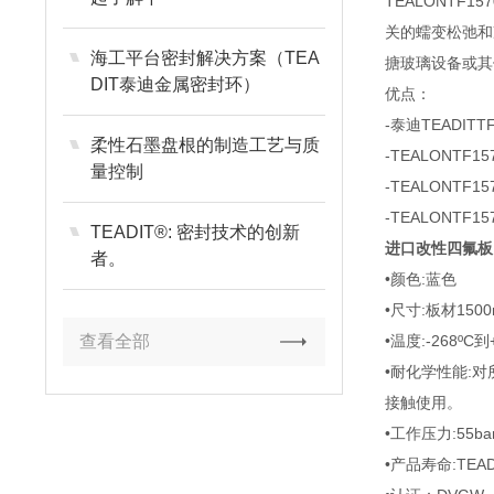
TEALONT
关的蠕变松弛和
海工平台密封解决方案（TEA
搪玻璃设备或其
DIT泰迪金属密封环）
优点：
-泰迪TEAD
柔性石墨盘根的制造工艺与质
-TEALON
量控制
-TEALON
-TEALONT
TEADIT®: 密封技术的创新
进口改性四氟板 
者。
•颜色:蓝色
•尺寸:板材1500
查看全部
•温度:-268ºC到
•耐化学性能:
接触使用。
•工作压力:55ba
•产品寿命:TE