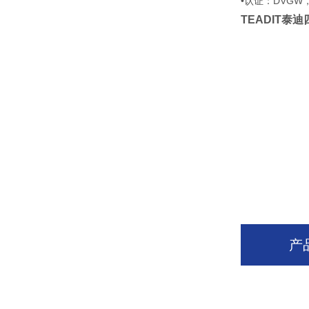
•认证：DVGW，T
TEADIT泰
产