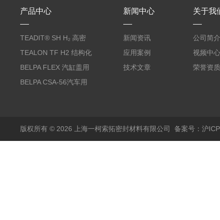
产品中心
新闻中心
关于我
TEADIT® SH H₂ 高密
新闻资讯
公司简
度纯PTFE垫片
TEALON TF H2 结构化
应用案例
视频中
PTFE垫片
BELPA FLEX 汽缸盖用
技术文章
荣誉资
无石棉金属增强密封垫
BELPA CSA-56汽车用
压缩纤维密封垫片
版权所有 © 2026 上海一柯索拓密封材料有限公司
备案号：沪ICP备