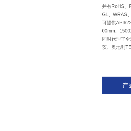
并有
RoHS
、
GL
、
WRAS
可提供
API62
00mm
、
150
同时代理了全
茨、奥地利
T
产