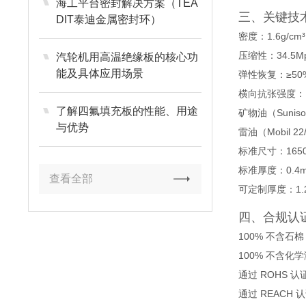
海工平台密封解决方案（TEA
三、关键技
DIT泰迪金属密封环）
密度：1.6g/cm³
压缩性：34.5Mp
汽轮机用高温绝缘板的核心功
能及具体应用场景
弹性恢复：≥50
横向抗张强度：1
了解四氟填充板的性能、用途
矿物油（Sunis
与优势
雷油（Mobil 2
标准尺寸：1650
标准厚度：0.4m
查看全部
可定制厚度：1.2
四、合规认
100% 不含石棉
100% 不含化
通过 ROHS 认
通过 REACH 