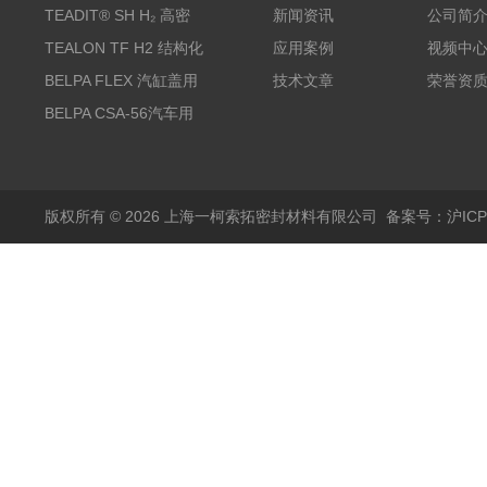
TEADIT® SH H₂ 高密
新闻资讯
公司简
度纯PTFE垫片
TEALON TF H2 结构化
应用案例
视频中
PTFE垫片
BELPA FLEX 汽缸盖用
技术文章
荣誉资
无石棉金属增强密封垫
BELPA CSA-56汽车用
压缩纤维密封垫片
版权所有 © 2026 上海一柯索拓密封材料有限公司
备案号：沪ICP备