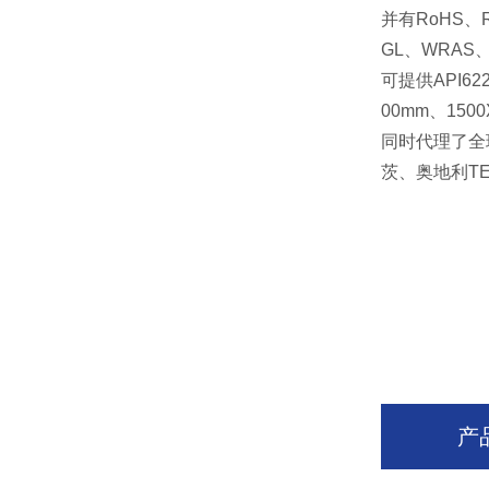
并有
RoHS
、
GL
、
WRAS
可提供
API62
00mm
、
150
同时代理了全
茨、奥地利
T
产