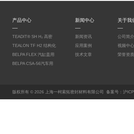
产品中心
新闻中心
关于我
TEADIT® SH H₂ 高密
新闻资讯
公司简
度纯PTFE垫片
TEALON TF H2 结构化
应用案例
视频中
PTFE垫片
BELPA FLEX 汽缸盖用
技术文章
荣誉资
无石棉金属增强密封垫
BELPA CSA-56汽车用
压缩纤维密封垫片
版权所有 © 2026 上海一柯索拓密封材料有限公司
备案号：沪ICP备