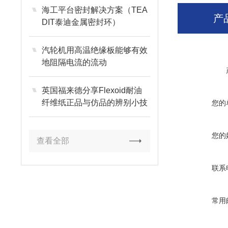
海工平台密封解决方案（TEA
产
DIT泰迪金属密封环）
汽轮机用高温绝缘板能够有效
地阻隔电流的流动
英国福来德分享Flexoid耐油
纤维纸正品与仿品的辨别小技
您的
巧
您的
查看全部
联系
常用