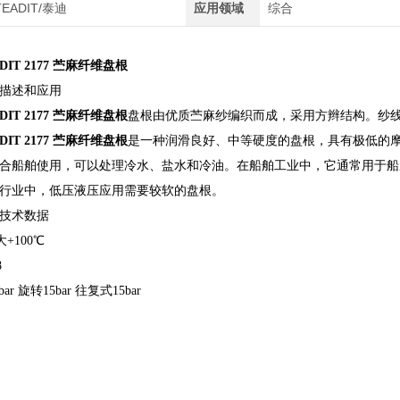
TEADIT/泰迪
应用领域
综合
IT 2177 苎麻纤维盘根
7的描述和应用
IT 2177 苎麻纤维盘根
盘根由优质苎麻纱编织而成，采用方辫结构。纱
IT 2177 苎麻纤维盘根
是一种润滑良好、中等硬度的盘根，具有极低的
合船舶使用，可以处理冷水、盐水和冷油。在船舶工业中，它通常用于船
行业中，低压液压应用需要较软的盘根。
7的技术数据
+100℃
8
ar 旋转15bar 往复式15bar