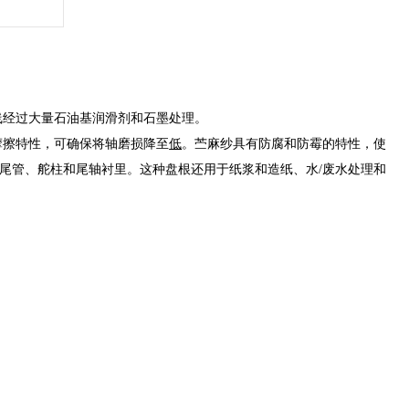
线经过大量石油基润滑剂和石墨处理。
摩擦特性，可确保将轴磨损降至
低
。苎麻纱具有防腐和防霉的特性，使
尾管、舵柱和尾轴衬里。这种盘根还用于纸浆和造纸、水/废水处理和