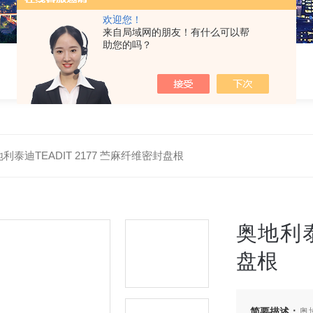
欢迎您！
来自局域网的朋友！有什么可以帮
助您的吗？
利泰迪TEADIT 2177 苎麻纤维密封盘根
奥地利泰
盘根
简要描述：
奥