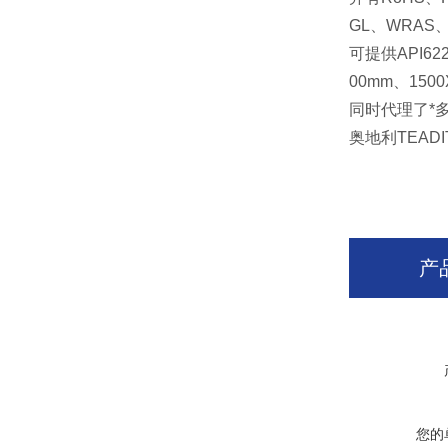
GL
、
WRAS
可提供
API62
00mm
、
150
同时代理了*
奥地利
TEADI
产
您的