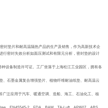
保密封垫片和耐高温隔热产品的生产及销售，作为高新技术企
进行密封失效分析如面压测试和有限元分析，密封垫的设计
特种设备制造许可证。工厂坐落于上海松江工业园区，拥有各
垫、石墨金属复合增强垫片、植物纤维耐油纸垫、耐高温云
等广泛应用于汽车、暖通空调、造船、海工、石油化工、核
ree
、
EN45545-2
、
FDA
、
BAM
、
TA-Luft
、
API607
、
ABS
、