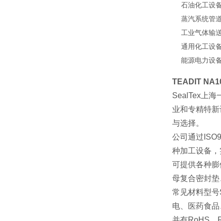
石油化工设
蒸汽系统管
工业气体输
通用化工设
能源电力设
TEADIT N
SealTex
上海
业和专精特新
与选择。
公司通过
ISO
种加工设备，
可提供各种膨
母复合密封垫
常见材料型号
电、医药食品
并有
RoHS
、