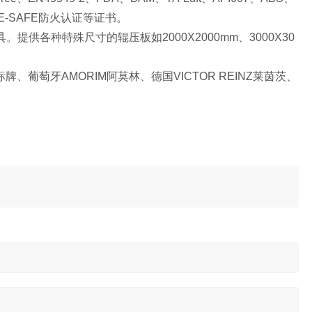
E-SAFE
防火认证等证书。
具。提供各种特殊尺寸的辊压板如
2000X2000mm
、
3000X30
标牌、葡萄牙
AMORIM
阿莫林、德国
VICTOR REINZ
莱茵茨、