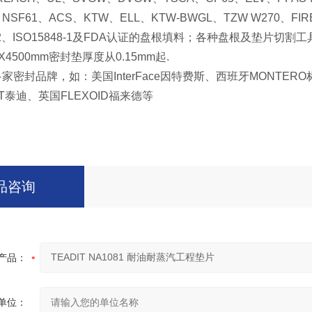
、
NSF61
、
ACS
、
KTW
、
ELL
、
KTW-BWGL
、
TZW W270
、
FIR
2
、
ISO15848-1
及
FDA
认证的盘根填料；各种盘根及垫片切割工
0X4500mm
密封垫厚度从
0.15mm
起
.
多家密封品牌，如：美国
InterFace
因特费斯、西班牙
MONTERO
T
泰迪、英国
FLEXOID
福来德等
品咨询
产品：
单位：