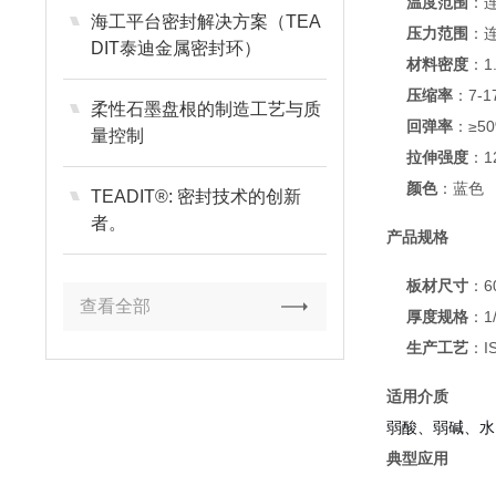
温度范围
：连
海工平台密封解决方案（TEA
压力范围
：连
DIT泰迪金属密封环）
材料密度
：1.
压缩率
：7-1
柔性石墨盘根的制造工艺与质
回弹率
：≥5
量控制
拉伸强度
：1
颜色
：蓝色
TEADIT®: 密封技术的创新
者。
产品规格
板材尺寸
：60
查看全部
厚度规格
：1/
生产工艺
：I
适用介质
弱酸、弱碱、水
典型应用