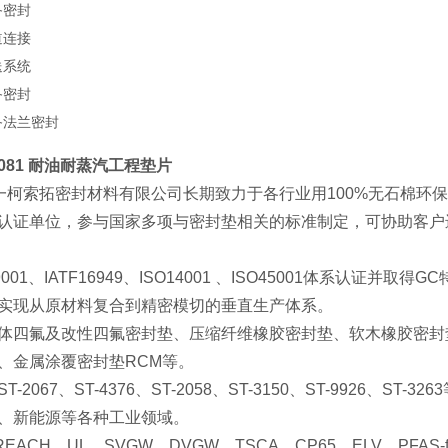
备密封
道连接
送系统
备密封
备法兰密封
A1081 耐油耐蒸汽工程垫片
一柯索拓密封材料有限公司长期致力于各行业用
100%
无石棉环
认证单位，参与国家多项与密封垫相关的标准制定，可协助客户
9001
、
IATF16949
、
ISO14001
、
ISO45001
体系认证并取得
GC
实现从原材料复合到精密模切的垂直生产体系。
体四氟及改性四氟密封垫、压缩纤维橡胶密封垫、软木橡胶密封
、金属涂覆密封垫
RCM
等。
ST-2067
、
ST-4376
、
ST-2058
、
ST-3150
、
ST-9926
、
ST-3263
、新能源等各种工业领域。
REACH
、
UL
、
SVGW
、
DVGW
、
TSCA
、
CP65
、
ELV
、
PFAS-f