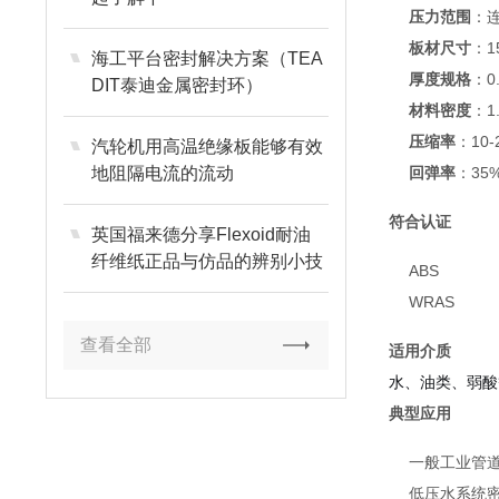
压力范围
：连
板材尺寸
：15
海工平台密封解决方案（TEA
厚度规格
：0
DIT泰迪金属密封环）
材料密度
：1.
压缩率
：10-
汽轮机用高温绝缘板能够有效
地阻隔电流的流动
回弹率
：35
符合认证
英国福来德分享Flexoid耐油
纤维纸正品与仿品的辨别小技
ABS
巧
WRAS
查看全部
适用介质
水、油类、弱酸
典型应用
一般工业管
低压水系统