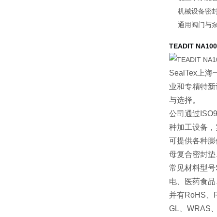
机械设备密
通用阀门与
TEADIT NA
SealTex
上海
业和专精特新
与选择。
公司通过
ISO
种加工设备，
可提供各种膨
母复合密封垫
常见材料型号
电、医药食品
并有
RoHS
、
GL
、
WRAS