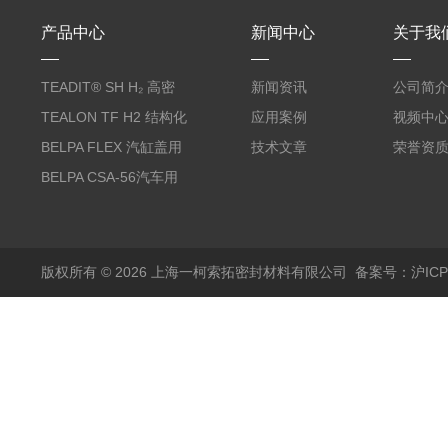
产品中心
新闻中心
关于我
TEADIT® SH H₂ 高密
新闻资讯
公司简
度纯PTFE垫片
TEALON TF H2 结构化
应用案例
视频中
PTFE垫片
BELPA FLEX 汽缸盖用
技术文章
荣誉资
无石棉金属增强密封垫
BELPA CSA-56汽车用
压缩纤维密封垫片
版权所有 © 2026 上海一柯索拓密封材料有限公司
备案号：沪ICP备