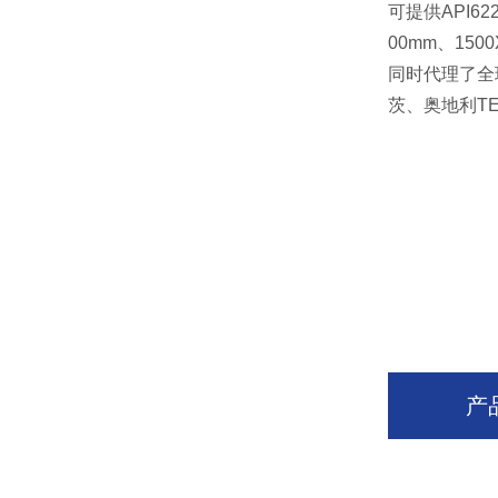
可提供
API62
00mm
、
150
同时代理了全
茨、奥地利
T
产