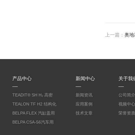
上一篇：
奥地
产品中心
新闻中心
关于我
TEADIT® SH H₂ 高密
新闻资讯
公司简
度纯PTFE垫片
TEALON TF H2 结构化
应用案例
视频中
PTFE垫片
BELPA FLEX 汽缸盖用
技术文章
荣誉资
无石棉金属增强密封垫
BELPA CSA-56汽车用
压缩纤维密封垫片