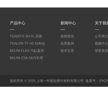
产品中心
新闻中心
关于我
TEADIT® SH H₂ 高密
新闻资讯
公司简
度纯PTFE垫片
TEALON TF H2 结构化
应用案例
视频中
PTFE垫片
BELPA FLEX 汽缸盖用
技术文章
荣誉资
无石棉金属增强密封垫
BELPA CSA-56汽车用
压缩纤维密封垫片
版权所有 © 2026 上海一柯索拓密封材料有限公司
备案号：沪ICP备