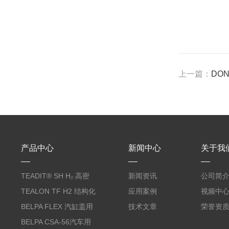
上一篇：
DO
产品中心
新闻中心
关于我
TEADIT® SH H₂ 高密
新闻资讯
公司简
度纯PTFE垫片
TEALON TF H2 结构化
应用案例
视频中
PTFE垫片
BELPA FLEX 汽缸盖用
技术文章
荣誉资
无石棉金属增强密封垫
BELPA CSA-56汽车用