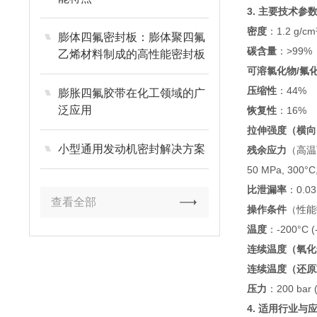
3. 主要技术参
密度
：1.2 g/
膨体四氟密封板：膨体聚四氟
碳含量
：>99%
乙烯材料制成的高性能密封板
材
可溶氯化物/氟
压缩性
：44%
膨胀四氟胶带在化工领域的广
泛应用
恢复性
：16%
拉伸强度（横向
小型通用发动机密封解决方案
残余应力
（高温
50 MPa, 300°C
比泄漏率
：0.0
查看全部
操作条件
（性能
温度
：-200°C (
连续温度（氧化
连续温度（还原
压力
：200 bar (
4. 适用行业与