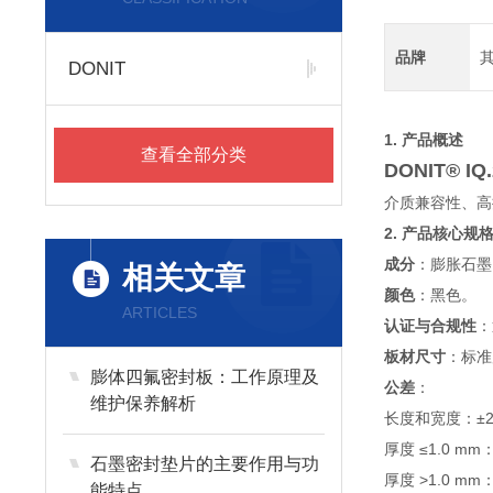
品牌
DONIT
1. 产品概述
查看全部分类
DONIT® 
介质兼容性、高
2. 产品核心规
成分
：膨胀石墨，
相关文章
颜色
：黑色。
ARTICLES
认证与合规性
：
板材尺寸
：标准
膨体四氟密封板：工作原理及
公差
：
维护保养解析
长度和宽度：±2
厚度 ≤1.0 mm
石墨密封垫片的主要作用与功
厚度 >1.0 mm
能特点