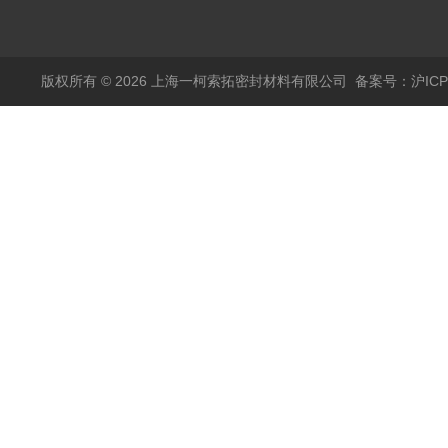
压缩纤维密封垫片
版权所有 © 2026 上海一柯索拓密封材料有限公司
备案号：沪ICP备