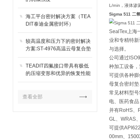
L/min，液体
Sigma 51
海工平台密封解决方案（TEA
DIT泰迪金属密封环）
SealTex
上海
业和专精特新
较高温度和压力下的密封解决
方案:ST-4976高温云母复合垫
与选择。
公司通过
ISO
TEADIT四氟接口带具有极低
种加工设备，
的压缩变形和优异的恢复性能
可提供各种膨
母复合密封垫
常见材料型号
查看全部
电、医药食品
并有
RoHS
、
GL
、
WRAS
可提供
API62
00mm
、
150