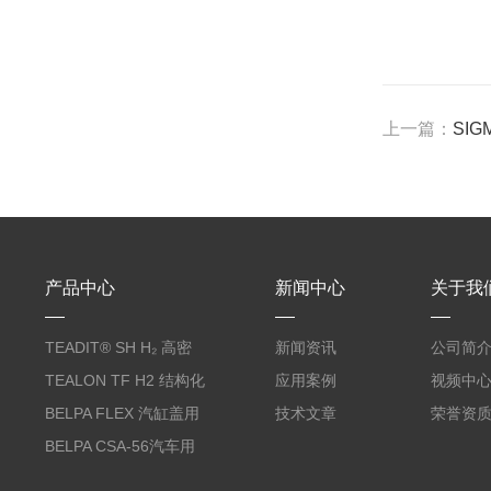
上一篇：
SIG
产品中心
新闻中心
关于我
TEADIT® SH H₂ 高密
新闻资讯
公司简
度纯PTFE垫片
TEALON TF H2 结构化
应用案例
视频中
PTFE垫片
BELPA FLEX 汽缸盖用
技术文章
荣誉资
无石棉金属增强密封垫
BELPA CSA-56汽车用
压缩纤维密封垫片