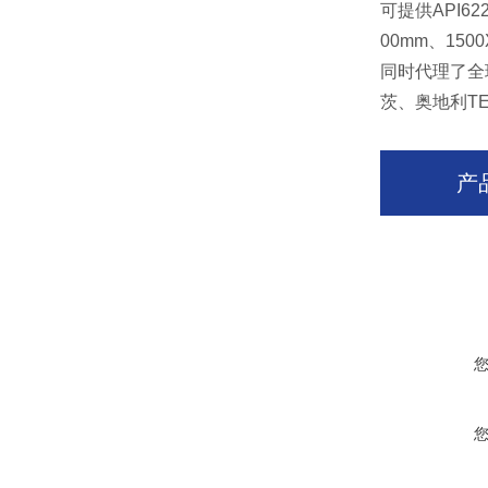
可提供
API62
00mm
、
150
同时代理了全
茨、奥地利
T
产