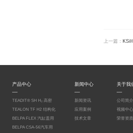
上一篇：
KSi
产品中心
新闻中心
关于我
TEADIT® SH H₂ 高密
新闻资讯
公司简
度纯PTFE垫片
TEALON TF H2 结构化
应用案例
视频中
PTFE垫片
BELPA FLEX 汽缸盖用
技术文章
荣誉资
无石棉金属增强密封垫
BELPA CSA-56汽车用