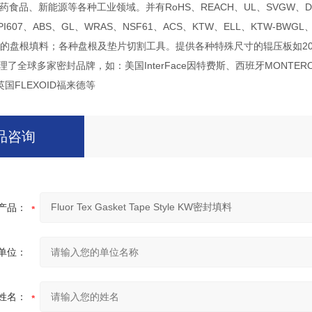
药食品、新能源等各种工业领域。
并有RoHS、REACH、UL、
SVGW、
、API607、ABS、GL、WRAS、NSF61、ACS、KTW、ELL、KTW-BWGL
A认证的盘根填料；各种盘根及垫片切割工具。
提供各种特殊尺寸的辊压板如2000X
代理了全球多家密封品牌，如：美国InterFace因特费斯、西班牙MONTER
英国FLEXOID福来德等
品咨询
产品：
单位：
姓名：