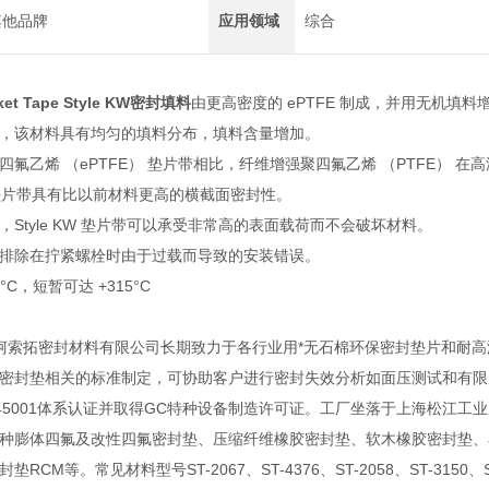
其他品牌
应用领域
综合
sket Tape Style KW密封填料
由更高密度的 ePTFE 制成，并用无机填料
，该材料具有均匀的填料分布，填料含量增加。
四氟乙烯 （ePTFE） 垫片带相比，纤维增强聚四氟乙烯 （PTFE）
型垫片带具有比以前材料更高的横截面密封性。
，Style KW 垫片带可以承受非常高的表面载荷而不会破坏材料。
排除在拧紧螺栓时由于过载而导致的安装错误。
70°C，短暂可达 +315°C
上海一柯索拓密封材料有限公司长期致力于各行业用*无石棉环保密封垫片和
密封垫相关的标准制定，可协助客户进行密封失效分析如面压测试和有限元分析，
、ISO45001体系认证并取得GC特种设备制造许可证。工厂坐落于上海松
种膨体四氟及改性四氟密封垫、压缩纤维橡胶密封垫、软木橡胶密封垫、
封垫RCM
等。常见材料型号ST-2067、ST-4376、ST-2058、ST-3150、ST