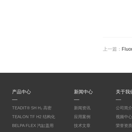
上一篇：
Fluo
产品中心
新闻中心
关于我
TEADIT® SH H₂ 高密
新闻资讯
公司简
度纯PTFE垫片
TEALON TF H2 结构化
应用案例
视频中
PTFE垫片
BELPA FLEX 汽缸盖用
技术文章
荣誉资