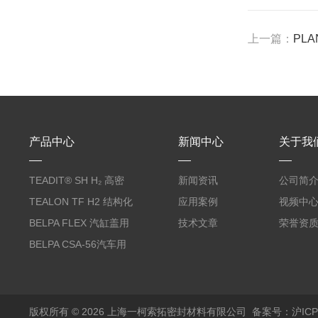
上一篇：
PLA
产品中心
新闻中心
关于我
TEADIT® SH H₂ 高密
新闻资讯
公司简
度纯PTFE垫片
TEALON TF H2 结构化
应用案例
视频中
PTFE垫片
BELPA FLEX 汽缸盖用
技术文章
荣誉资
无石棉金属增强密封垫
BELPA CSA-56汽车用
压缩纤维密封垫片
版权所有 © 2026 上海一柯索拓密封材料有限公司
备案号：沪ICP备