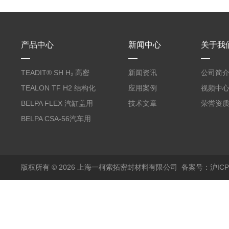
产品中心
新闻中心
关于我
TEADIT® SH H₂ 高密
新闻资讯
公司简
度纯PTFE垫片
TEALON TF H2 结构化
应用案例
视频中
PTFE垫片
BELPA FLEX 汽缸盖用
技术文章
荣誉资
无石棉金属增强密封垫
BELPA CSA-56汽车用
压缩纤维密封垫片
版权所有 © 2026 上海一柯索拓密封材料有限公司
备案号：沪ICP备