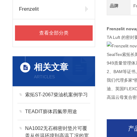
品牌
F
Frenzelit
Frenzelit n
查看全部分类
TA Luft 
SealTex索
949质量管理体系
相关文章
2、BAM等证
ARTICLES
我们代理多家*密封
迪、英国FLE
索拓ST-2067柴油机案例学习
高温云母复合密
TEADIT膨体四氟带用途
产
NA1002无石棉密封垫片可覆
盖从低温环境到高温工况的宽