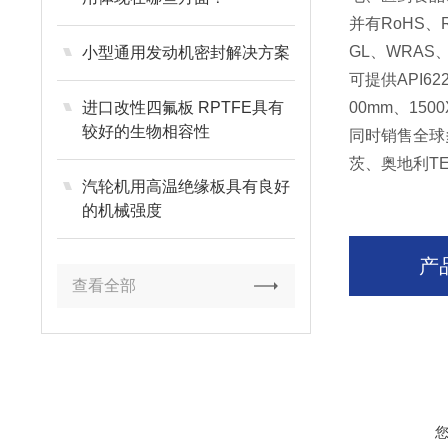
并有
RoHS
、
GL
、
WRAS
小型通用发动机密封解决方案
可提供
API62
进口改性四氟板 RPTFE具有
00mm
、
150
较好的生物相容性
同时销售全球
茨、奥地利
T
汽轮机用高温绝缘板具有良好
的机械强度
产
查看全部