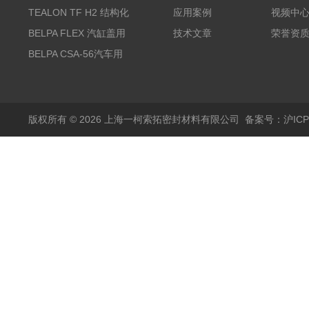
度纯PTFE垫片
TEALON TF H2 结构化
应用案例
视频中
PTFE垫片
BELPA FLEX 汽缸盖用
技术文章
荣誉资
无石棉金属增强密封垫
BELPA CSA-56汽车用
压缩纤维密封垫片
版权所有 © 2026 上海一柯索拓密封材料有限公司
备案号：沪ICP备