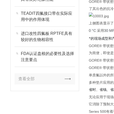
GORE®
带状密
了其出色的抗冷
TEADIT四氟接口带在实际应
用中的作用体现
上侧图表显示了
0 °C
30 M
采用
进口改性四氟板 RPTFE具有
*的现场成型和
较好的生物相容性
GORE®
带状密
为简便，即使是
FDA认证盘根的必要性及选择
注意要点
GORE®
带状密
GORE®
带状密
单质氟以外的所
查看全部
多种垫片应用的
省时、省钱、省
无论应用于现场
它消除了预制大
Series 500
有着