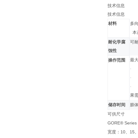
技术信息
技术信息
材料
多
本
耐化学腐
可
蚀性
最
操作范围
·
·
·
果
储存时间
膨
可供尺寸
GORE® Series
10
15
宽度：
、