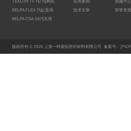
度纯PTFE垫片
TEALON TF H2 结构化
应用案例
视频中
PTFE垫片
BELPA FLEX 汽缸盖用
技术文章
荣誉资
无石棉金属增强密封垫
BELPA CSA-56汽车用
压缩纤维密封垫片
版权所有 © 2026 上海一柯索拓密封材料有限公司
备案号：沪ICP备