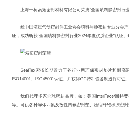
上海一柯索拓密封材料有限公司荣膺
"
全国填料静密封行
经中国液压气动密封件工业协会填料与静密封专业分会严
证，成功斩获
"
全国填料静密封行业
2024
年度优质企业
"
认证。
SealTex
索拓长期致力于各行业用环保密封垫片和耐高
ISO14001
、
ISO45001
认证。并获得
GC
特种设备制造许可证
我们代理多家全球密封品牌，如：美国
InterFace/
因特费
等。可供各种膨体四氟及改性四氟密封垫、压缩纤维橡胶密封