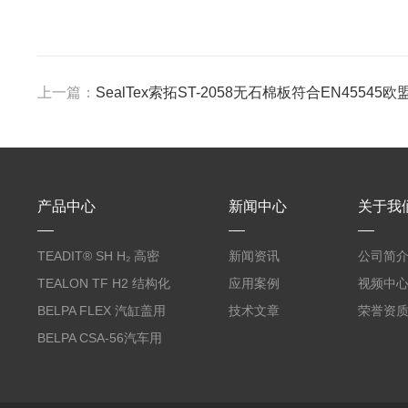
上一篇：
SealTex索拓ST-2058无石棉板符合EN4554
产品中心
新闻中心
关于我
TEADIT® SH H₂ 高密
新闻资讯
公司简
度纯PTFE垫片
TEALON TF H2 结构化
应用案例
视频中
PTFE垫片
BELPA FLEX 汽缸盖用
技术文章
荣誉资
无石棉金属增强密封垫
BELPA CSA-56汽车用
压缩纤维密封垫片