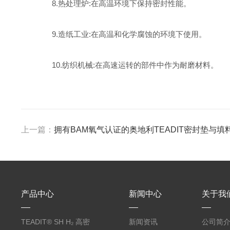
8.热处理炉:在高温环境下保持密封性能。
9.造纸工业:在高温和化学腐蚀的环境下使用。
10.纺织机械:在高速运转的部件中作为耐磨材料。
上一篇：
拥有BAM氧气认证的奥地利TEADIT密封垫与填
产品中心
新闻中心
关于我
TEADIT® SH H₂ 高密
新闻资讯
公司简