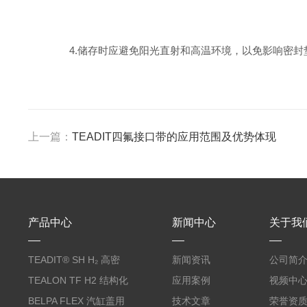
4.储存时应避免阳光直射和高温环境，以免影响密封
上一篇：
TEADIT四氟接口带的应用范围及优势体现
产品中心
新闻中心
关于我
TEADIT® SH H₂ 高密
新闻资讯
公司简
度纯PTFE垫片
TEALON TF H2 结构化
应用案例
视频中
PTFE垫片
BELPA FLEX 汽缸盖用
技术文章
荣誉资