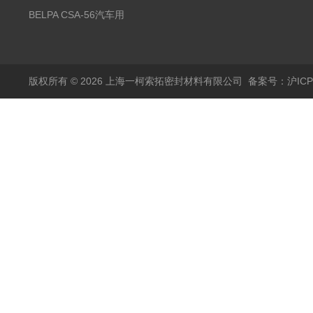
无石棉金属增强密封垫
BELPA CSA-56汽车用
压缩纤维密封垫片
版权所有 © 2026 上海一柯索拓密封材料有限公司
备案号：沪ICP备