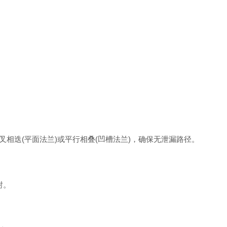
迭(平面法兰)或平行相叠(凹槽法兰)，确保无泄漏路径。
封。