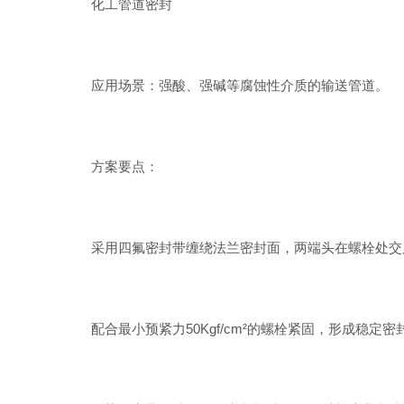
化工管道密封
应用场景：强酸、强碱等腐蚀性介质的输送管道。
方案要点：
采用四氟密封带缠绕法兰密封面，两端头在螺栓处交叉相
配合最小预紧力50Kgf/cm²的螺栓紧固，形成稳定密