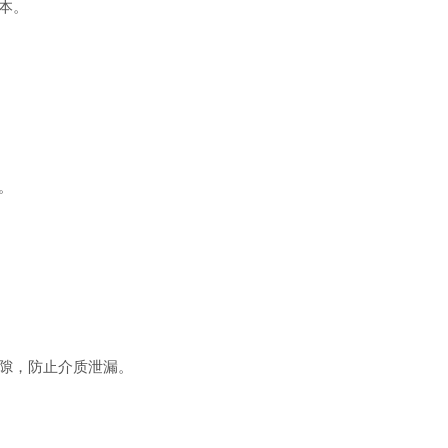
本。
。
隙，防止介质泄漏。