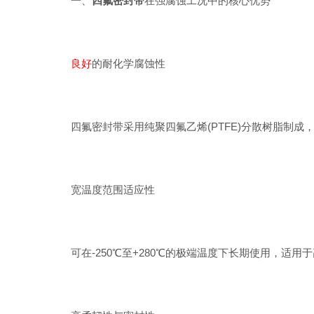
一、
四氟密封带
在强腐蚀工况中的核心优势
良好
的耐化学腐蚀性
四氟密封带采用纯聚四氟乙烯(PTFE)分散树脂制成
宽温度范围适应性
可在-250℃至+280℃的极端温度下长期使用，适用