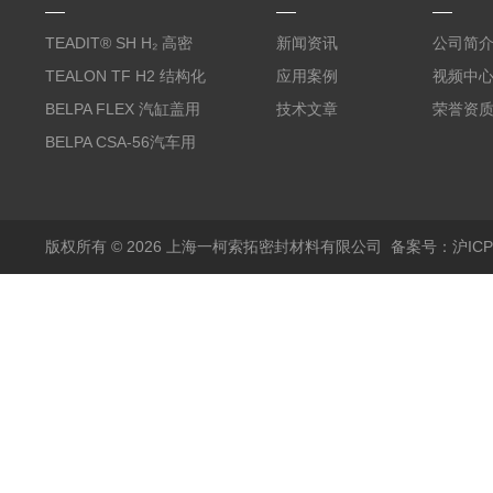
TEADIT® SH H₂ 高密
新闻资讯
公司简
度纯PTFE垫片
TEALON TF H2 结构化
应用案例
视频中
PTFE垫片
BELPA FLEX 汽缸盖用
技术文章
荣誉资
无石棉金属增强密封垫
BELPA CSA-56汽车用
压缩纤维密封垫片
版权所有 © 2026 上海一柯索拓密封材料有限公司
备案号：沪ICP备