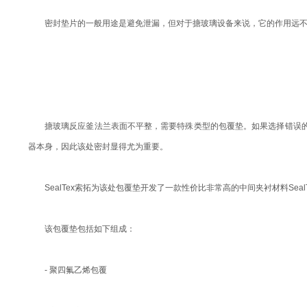
密封垫片的一般用途是避免泄漏，但对于搪玻璃设备来说，它的作用远不
搪玻璃反应釜法兰表面不平整，需要特殊类型的包覆垫。如果选择错误
器本身，因此该处密封显得尤为重要。
SealTex索拓为该处包覆垫开发了一款性价比非常高的中间夹衬材料SealT
该包覆垫包括如下组成：
- 聚四氟乙烯包覆