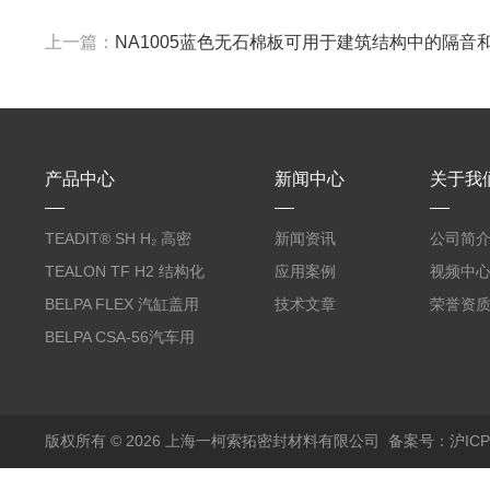
上一篇：
NA1005蓝色无石棉板可用于建筑结构中的隔音
产品中心
新闻中心
关于我
TEADIT® SH H₂ 高密
新闻资讯
公司简
度纯PTFE垫片
TEALON TF H2 结构化
应用案例
视频中
PTFE垫片
BELPA FLEX 汽缸盖用
技术文章
荣誉资
无石棉金属增强密封垫
BELPA CSA-56汽车用
压缩纤维密封垫片
版权所有 © 2026 上海一柯索拓密封材料有限公司
备案号：沪ICP备